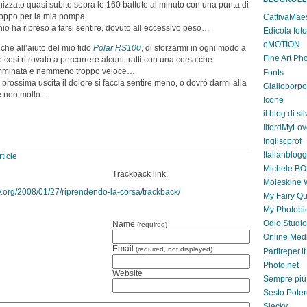
schizzato quasi subito sopra le 160 battute al minuto con una punta di
roppo per la mia pompa.
CattivaMae
chio ha ripreso a farsi sentire, dovuto all’eccessivo peso…
Edicola foto
eMOTION
che all’aiuto del mio fido
Polar RS100
, di sforzarmi in ogni modo a
Fine Art Ph
 cosi ritrovato a percorrere alcuni tratti con una corsa che
amminata e nemmeno troppo veloce…
Fonts
rossima uscita il dolore si faccia sentire meno, o dovrò darmi alla
Gialloporpo
ue non mollo…
Icone
il blog di si
IlfordMyLo
Ingliscprof
Italianblog
ticle
Michele B
Trackback link
Moleskine W
.org/2008/01/27/riprendendo-la-corsa/trackback/
My Fairy Q
My Photobl
Odio Studio
Name
(required)
Online Med
Email
(required, not displayed)
Partireper.it
Photo.net
Website
Sempre più
Sesto Pote
Slacky