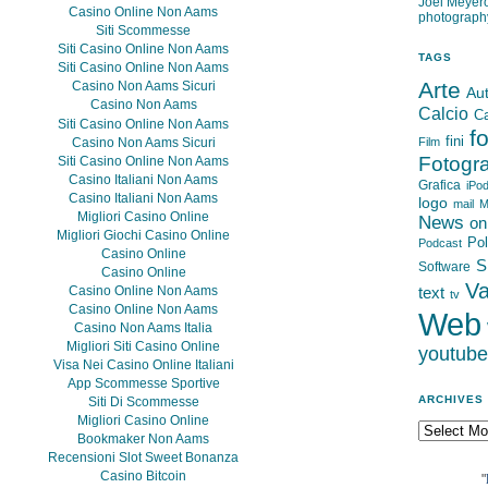
Joel Meyero
Casino Online Non Aams
photograph
Siti Scommesse
Siti Casino Online Non Aams
TAGS
Siti Casino Online Non Aams
Arte
Casino Non Aams Sicuri
Au
Casino Non Aams
Calcio
C
Siti Casino Online Non Aams
f
fini
Casino Non Aams Sicuri
Film
Fotogra
Siti Casino Online Non Aams
Casino Italiani Non Aams
Grafica
iPo
Casino Italiani Non Aams
logo
mail
M
Migliori Casino Online
News
on
Migliori Giochi Casino Online
Pol
Podcast
Casino Online
S
Software
Casino Online
Va
Casino Online Non Aams
text
tv
Casino Online Non Aams
Web
Casino Non Aams Italia
Migliori Siti Casino Online
youtube
Visa Nei Casino Online Italiani
App Scommesse Sportive
ARCHIVES
Siti Di Scommesse
Migliori Casino Online
Bookmaker Non Aams
Recensioni Slot Sweet Bonanza
Casino Bitcoin
"