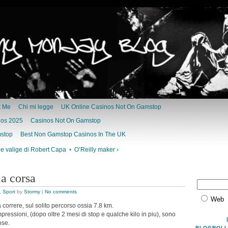
t Me
Chi mi legge
UK Online Casinos Not On Gamstop
nos 2025
Casinos Not On Gamstop
mstop
Best Non Gamstop Casinos In The UK
le valige di Robert Capa
•
O’Reilly maker ›
a corsa
,
Sport
by
Stormy
|
No comments
Web
a correre, sul solito percorso ossia 7.8 km.
pressioni, (dopo oltre 2 mesi di stop e qualche kilo in piu), sono
ose.
BLOGROLL