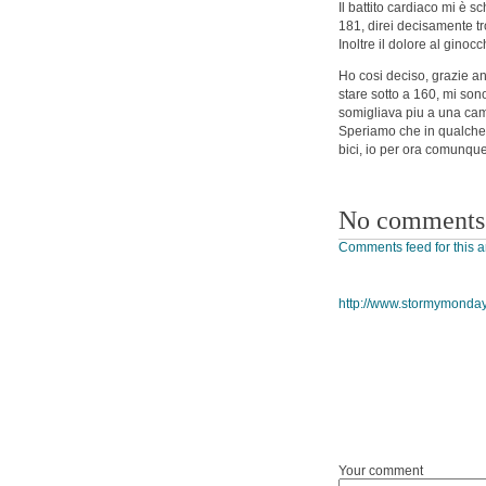
Il battito cardiaco mi è 
181, direi decisamente t
Inoltre il dolore al ginoc
Ho cosi deciso, grazie an
stare sotto a 160, mi sono
somigliava piu a una c
Speriamo che in qualche p
bici, io per ora comunq
No comments
Comments feed for this ar
http://www.stormymonday
Your comment