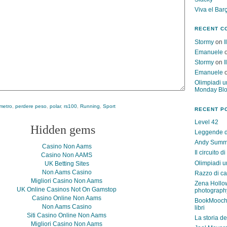
Viva el Bar
RECENT C
Stormy
on
I
Emanuele
Stormy
on
I
Emanuele
Olimpiadi u
Monday Bl
metro
,
perdere peso
,
polar
,
rs100
,
Running
,
Sport
RECENT P
Level 42
Hidden gems
Leggende d
Andy Summe
Casino Non Aams
Il circuito d
Casino Non AAMS
Olimpiadi u
UK Betting Sites
Non Aams Casino
Razzo di ca
Migliori Casino Non Aams
Zena Hollo
UK Online Casinos Not On Gamstop
photograph
Casino Online Non Aams
BookMooch n
Non Aams Casino
libri
Siti Casino Online Non Aams
La storia de
Migliori Casino Non Aams