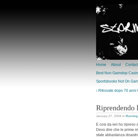
Home
About
Contac
Best Non Gamstop Casi
Sportsbooks Not On Ga
‹ Ritrovate dopo 70 anni 
Riprendendo l
January 27, 2008
in
Running
E cosi da ieri ho ripreso 
Devo dire che le prime im
state abbastanza disastr