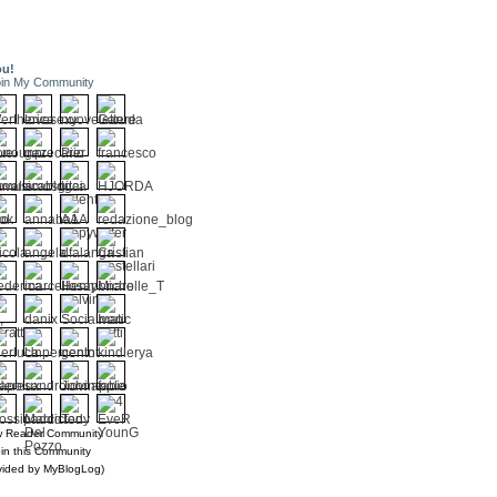
ou!
in My Community
w Reader Community
in this Community
vided by MyBlogLog)