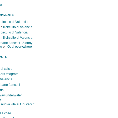
ça
OMMENTS
l circuito di Valencia
on
Il circuito di Valencia
l circuito di Valencia
on
Il circuito di Valencia
rbane francesi | Stormy
og
on
Goal everywhere
OSTS
el calcio
rs fotografo
i Valencia
rbane francesi
rta
way underwater
y
uova vita ai tuoi vecchi
lle cose