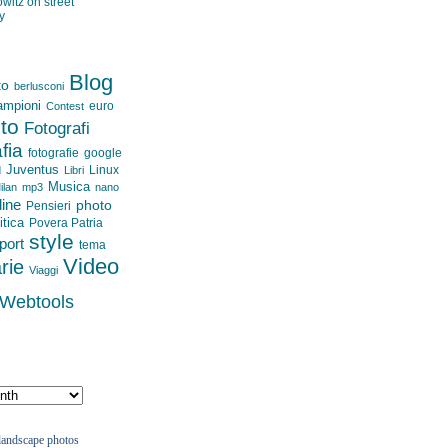
witz on street
y
Blog
to
berlusconi
ampioni
euro
Contest
oto
Fotografi
fia
fotografie
google
Juventus
Linux
d
Libri
Musica
ilan
mp3
nano
line
photo
Pensieri
itica
Povera Patria
style
port
tema
Video
rie
Viaggi
Webtools
landscape photos