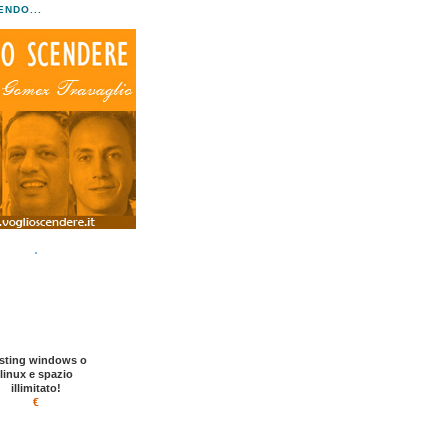
NDO...
sting windows o
linux e spazio
illimitato!
€