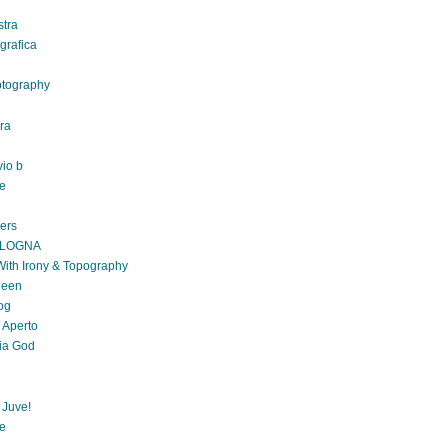
stra
grafica
otography
ra
lvio b
ve
gers
OLOGNA
ith Irony & Topography
ueen
og
 Aperto
ia God
 Juve!
re