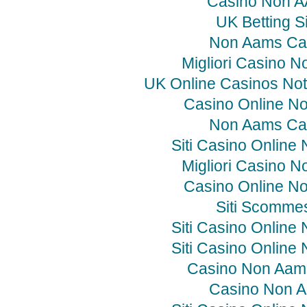
Casino Non 
UK Betting S
Non Aams Ca
Migliori Casino 
UK Online Casinos No
Casino Online N
Non Aams Ca
Siti Casino Online
Migliori Casino 
Casino Online N
Siti Scomme
Siti Casino Online
Siti Casino Online
Casino Non Aams
Casino Non 