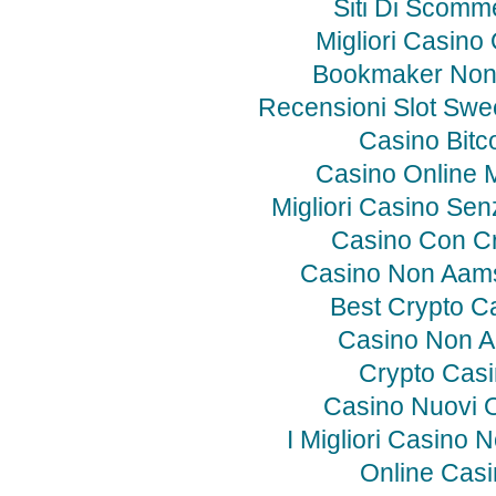
Siti Di Scom
Migliori Casino
Bookmaker No
Recensioni Slot Sw
Casino Bitc
Casino Online M
Migliori Casino Sen
Casino Con C
Casino Non Aams
Best Crypto C
Casino Non 
Crypto Cas
Casino Nuovi O
I Migliori Casino
Online Cas