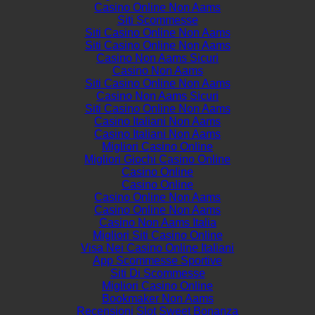
Casino Online Non Aams
Siti Scommesse
Siti Casino Online Non Aams
Siti Casino Online Non Aams
Casino Non Aams Sicuri
Casino Non Aams
Siti Casino Online Non Aams
Casino Non Aams Sicuri
Siti Casino Online Non Aams
Casino Italiani Non Aams
Casino Italiani Non Aams
Migliori Casino Online
Migliori Giochi Casino Online
Casino Online
Casino Online
Casino Online Non Aams
Casino Online Non Aams
Casino Non Aams Italia
Migliori Siti Casino Online
Visa Nei Casino Online Italiani
App Scommesse Sportive
Siti Di Scommesse
Migliori Casino Online
Bookmaker Non Aams
Recensioni Slot Sweet Bonanza