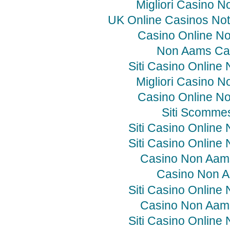
Migliori Casino 
UK Online Casinos No
Casino Online N
Non Aams Ca
Siti Casino Online
Migliori Casino 
Casino Online N
Siti Scomme
Siti Casino Online
Siti Casino Online
Casino Non Aams
Casino Non 
Siti Casino Online
Casino Non Aams
Siti Casino Online