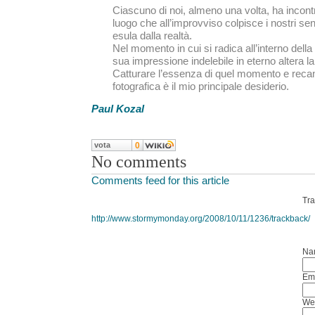
Ciascuno di noi, almeno una volta, ha incon
luogo che all’improvviso colpisce i nostri s
esula dalla realtà.
Nel momento in cui si radica all’interno della
sua impressione indelebile in eterno altera la
Catturare l’essenza di quel momento e reca
fotografica è il mio principale desiderio.
Paul Kozal
vota
0
No comments
Comments feed for this article
Tra
http://www.stormymonday.org/2008/10/11/1236/trackback/
Na
Em
We