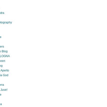
stra
otography
ve
gers
o Blog
OLOGNA
ueen
og
 Aperto
ia God
rra
 Juve!
re
ça