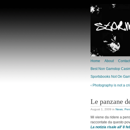
Home
About
Contac
Best Non Gamstop Casi
Sportsbooks Not On Ga
‹ Photography is not a cr
Le panzane d
August 1, 2009
in
News
,
Pens
Mi viene da ridere a pen
raccontate da questo pov
La notizia risale all’ 8 