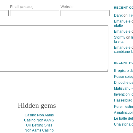
Email
Website
(required)
RECENT C
Danx
on
Il 
Emanuele
rifatte
Emanuele
Stormy
on
I
la vita
Emanuele
cambiano la
RECENT P
Il registro de
Posso spieg
Di poche pa
Matisyahu -
e
Invenzioni 
Hasselblad
Hidden gems
Pure i festin
A malincuo
Casino Non Aams
Le balle de
Casino Non AAMS
Una storia g
UK Betting Sites
Non Aams Casino