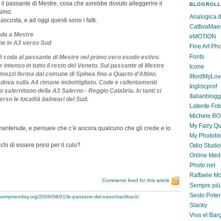
il passante di Mestre, cosa che avrebbe dovuto alleggerire il
BLOGROLL
simo.
Analogica.it
nascosta, e ad oggi questi sono i fatti.
CattivaMae
oda a Mestre
eMOTION
he in A3 verso Sud
Fine Art Ph
Fonts
di coda al passante di Mestre nel primo vero esodo estivo.
 e intenso in tutto il resto del Veneto. Sul passante di Mestre
Icone
 mezzi ferma dal comune di Spinea fino a Quarto d’Altino.
IlfordMyLo
dova sulla A4 rimane imbottigliato. Code e rallentamenti
Ingliscprof
to salernitano della A3 Salerno - Reggio Calabria. In tanti si
Italianblog
rso le località balneari del Sud.
Latente Fot
Michele B
My Fairy Q
antenute, e pensare che c’è ancora qualcuno che gli crede e lo
My Photobl
hi di essere presi per il culo?
Odio Studio
Online Med
Photo.net
Raffaele Mo
Comments feed for this article
Sempre più
Sesto Pote
stormymonday.org/2009/08/01/le-panzane-del-nano/trackback/
Slacky
Viva el Bar