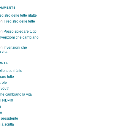
OMMENTS
registro delle tette rifatte
on
Il registro delle tette
on
Posso spiegare tutto
nvenzioni che cambiano
on
Invenzioni che
 vita
OSTS
lle tette rifatte
are tutto
role
 youth
che cambiano la vita
 H4D-40
i
re
l presidente
ià scritta