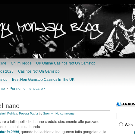
t Me
Chi mi legge
UK Online Casinos Not On Gamstop
nos 2025
Casinos Not On Gamstop
mstop
Best Non Gamstop Casinos In The UK
ime
•
Per non dimenticare ›
el nano
ieri
,
Politica
,
Povera Patria
by
Stormy
|
No comments
sare a tutti quelli che hanno creduto ciecamente alle panzane
Web
eretto e dalla sua banda.
febbraio 2000
, quando bellachioma inaugurava tutto gongolante, la