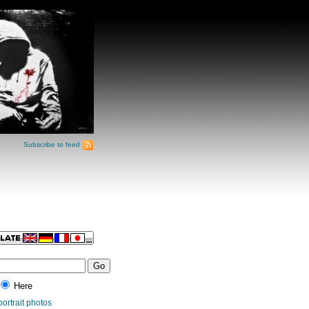
Subscribe to feed
Here
portrait photos