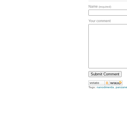
Name
(required)
Your comment
votato
0
Tags:
nanodimerda
,
panzan