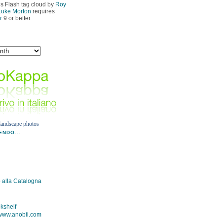
 Flash tag cloud by
Roy
Luke Morton
requires
r
9 or better.
landscape photos
NDO...
alla Catalogna
kshelf
ww.anobii.com