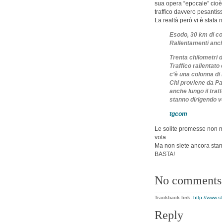
sua opera “epocale” cioè 
traffico davvero pesantis
La realtà però vi è stata 
Esodo, 30 km di c
Rallentamenti anc
Trenta chilometri 
Traffico rallentato
c’è una colonna di
Chi proviene da Pa
anche lungo il trat
stanno dirigendo ve
tgcom
Le solite promesse non m
vota…
Ma non siete ancora stanc
BASTA!
No comments
Trackback link:
http://www.
Reply