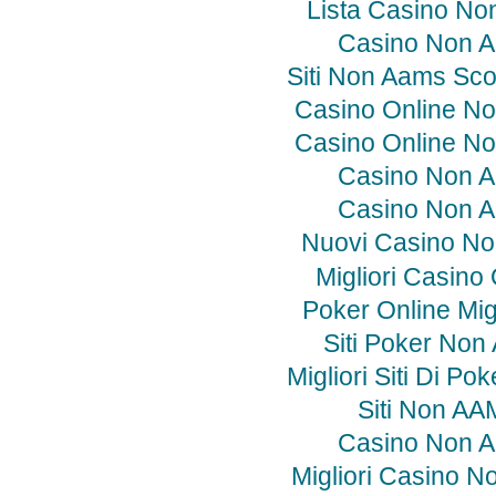
Lista Casino N
Casino Non 
Siti Non Aams S
Casino Online N
Casino Online N
Casino Non 
Casino Non 
Nuovi Casino N
Migliori Casino
Poker Online Migli
Siti Poker Non
Migliori Siti Di Po
Siti Non A
Casino Non 
Migliori Casino 