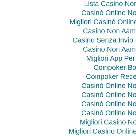
Lista Casino N
Casinò Online N
Migliori Casinò Onli
Casino Non Aams
Casino Senza Invio
Casino Non Aams
Migliori App Pe
Coinpoker B
Coinpoker Rece
Casinò Online N
Casinò Online N
Casinò Online N
Casinò Online N
Migliori Casino 
Migliori Casino Onli