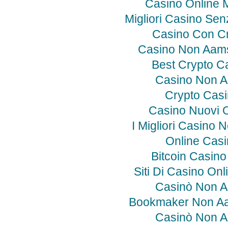
Casino Online M
Migliori Casino Sen
Casino Con C
Casino Non Aams
Best Crypto C
Casino Non 
Crypto Cas
Casino Nuovi O
I Migliori Casino
Online Cas
Bitcoin Casino 
Siti Di Casino On
Casinò Non 
Bookmaker Non A
Casinò Non 