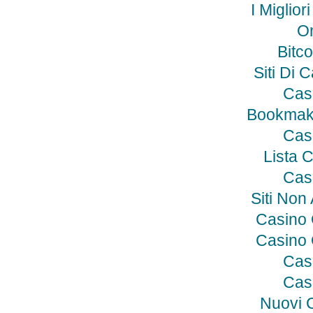
I Miglio
On
Bitco
Siti Di 
Cas
Bookmak
Cas
Lista 
Cas
Siti No
Casino
Casino
Cas
Cas
Nuovi 