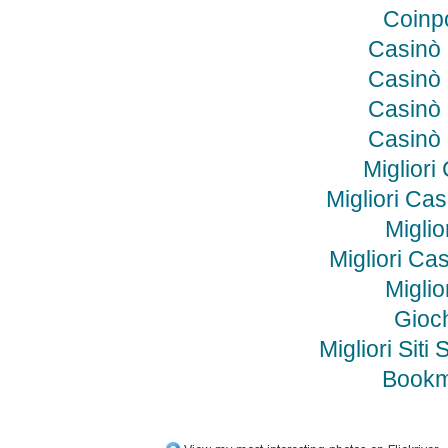
Coinp
Casinò
Casinò
Casinò
Casinò
Miglior
Migliori Ca
Miglio
Migliori C
Miglio
Gioc
Migliori Si
Bookm