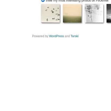
Powered by
WordPress
and
Tarski