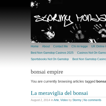
Home
About
Contact Me
Chi mi legge
UK Online 
Best Non Gamstop Casinos 2025
Casinos Not On Gams
Sportsbooks Not On Gamstop
Best Non Gamstop Casino
bonsai empire
You are currently browsing articles tagged
bonsa
La meraviglia del bonsai
August 2, 2014
in
Arte
,
Video
by
Stormy
|
No comments