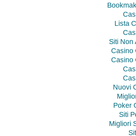
Bookmak
Cas
Lista 
Cas
Siti No
Casino
Casino
Cas
Cas
Nuovi 
Miglio
Poker O
Siti 
Migliori 
Si