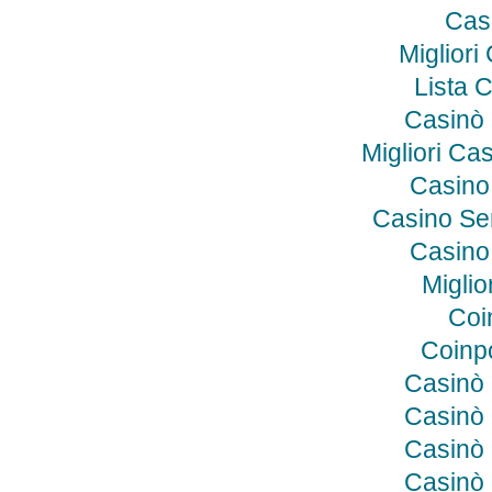
Cas
Miglior
Lista 
Casinò
Migliori C
Casino
Casino Se
Casino
Miglio
Coi
Coinp
Casinò
Casinò
Casinò
Casinò