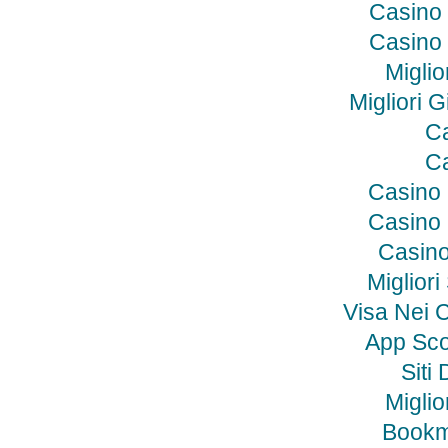
Casino 
Casino 
Miglio
Migliori 
Ca
Ca
Casino
Casino
Casino
Migliori
Visa Nei C
App Sc
Siti
Miglio
Bookm