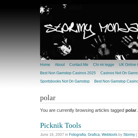
Home
About
Contact Me
Chi mi legge
UK Online 
Best Non Gamstop Casinos 2025
Casinos Not On Gams
Sportsbooks Not On Gamstop
Best Non Gamstop Casino
polar
You are currently browsing articles tagged
polar
.
Picknik Tools
June 16, 2007
in
Fotografia
,
Grafica
,
Webtools
by
Stormy
|