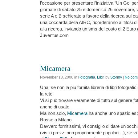
l’occasione per presentare l’iniziativa “Un Gol per
giornate di sabato 25 e domenica 26 novembre, ve
serie A e B schierate a favore della ricerca sul ca
una coccarda della AIRC, ricorderanno ai tifosi di 
alla ricerca, inviando un sms del costo di 2 Euro
Juventus.com
Micamera
November 18, 2006
in
Fotografia
,
Libri
by
Stormy
|
No com
Una, se non la piu fornita libreria di libri fotografi
la rete.
Vi si può trovare veramente di tutto sul genere fo
anche di usato.
Ma non solo,
Micamera
ha anche uno spazio esp
Rosso a Milano.
Davvero fornitissimi, vi consiglio di dare un'occh
(visti i prezzi non propriamente popolari…), se vi 