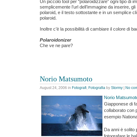
Un piccolo tool per “polaroidizzare” ogni tipo di
semplicemente l’url dell’immagine da inserire, gli 
polaroid, e il testo sottostante e in un semplice c
polaroid.
Inoltre c’è la possibilità di cambiare il colore di 
Polaroidonizer
Che ve ne pare?
Norio Matsumoto
August 24, 2006
in
Fotografi
,
Fotografia
by
Stormy
|
No co
Norio Matsumot
Giapponese di f
collaborato con p
esempio Nationa
Da anni è solito 
fotografare le ba