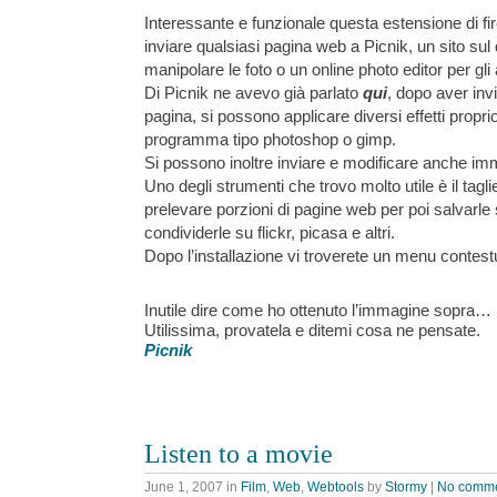
Interessante e funzionale questa estensione di fi
inviare qualsiasi pagina web a Picnik, un sito sul
manipolare le foto o un online photo editor per gl
Di Picnik ne avevo già parlato
qui
, dopo aver inv
pagina, si possono applicare diversi effetti propr
programma tipo photoshop o gimp.
Si possono inoltre inviare e modificare anche imm
Uno degli strumenti che trovo molto utile è il tagl
prelevare porzioni di pagine web per poi salvarle
condividerle su flickr, picasa e altri.
Dopo l’installazione vi troverete un menu contes
Inutile dire come ho ottenuto l’immagine sopra…
Utilissima, provatela e ditemi cosa ne pensate.
Picnik
Listen to a movie
June 1, 2007
in
Film
,
Web
,
Webtools
by
Stormy
|
No comm