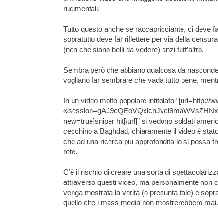
rudimentali.
Tutto questo anche se raccapricciante, ci deve far
sopratutto deve far riflettere per via della censura
(non che siano belli da vedere) anzi tutt’altro.
Sembra però che abbiano qualcosa da nasconde
vogliano far sembrare che vada tutto bene, mentr
In un video molto popolare intitolato “[url=http:
&session=gAJ9cQEoVQxlcnJvcl9maWVsZHN
new=true]sniper hit[/url]” si vedono soldati americ
cecchino a Baghdad, chiaramente il video è stat
che ad una ricerca piu approfondita lo si possa t
rete.
C’è il rischio di creare una sorta di spettacolariz
attraverso questi video, ma personalmente non c
venga mostrata la verità (o presunta tale) e sop
quello che i mass media non mostrerebbero mai.