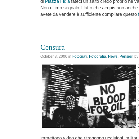
di
Piazza Fidia
fateci un salto credo proprio ne 
Non ultimo segnalo il fatto che acquistano anche li
avete da vendere è sufficiente compilare questo
Censura
October 8, 2006
in
Fotografi
,
Fotografia
,
News
,
Pensieri
b
immettono video che ritraggono uccisioni, militari f