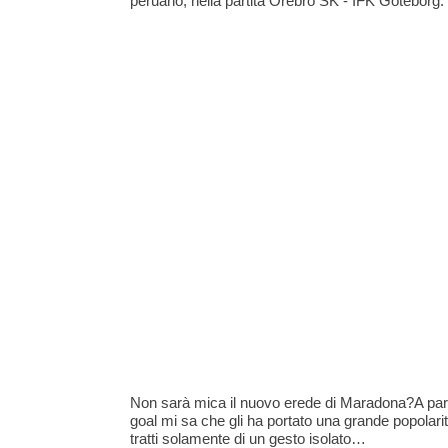
peruano, nella partita Orebro SK - IFK Goteborg.
Non sarà mica il nuovo erede di Maradona?A parte
goal mi sa che gli ha portato una grande popolarit
tratti solamente di un gesto isolato…