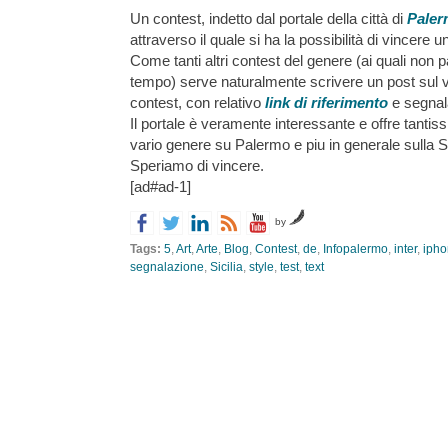
Un contest, indetto dal portale della città di
Pale
attraverso il quale si ha la possibilità di vincere
Come tanti altri contest del genere (ai quali non 
tempo) serve naturalmente scrivere un post sul v
contest, con relativo
link di riferimento
e segnal
Il portale è veramente interessante e offre tantiss
vario genere su Palermo e piu in generale sulla Si
Speriamo di vincere.
[ad#ad-1]
by
Tags:
5
,
Art
,
Arte
,
Blog
,
Contest
,
de
,
Infopalermo
,
inter
,
iph
segnalazione
,
Sicilia
,
style
,
test
,
text