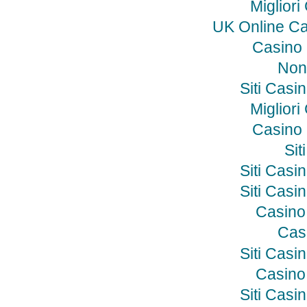
Miglior
UK Online C
Casino
Non
Siti Cas
Miglior
Casino
Si
Siti Cas
Siti Cas
Casino
Cas
Siti Cas
Casino
Siti Cas