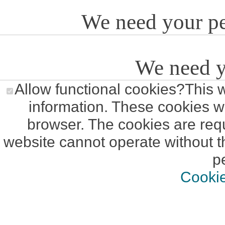
We need your p
We need y
Allow functional cookies
?
This 
information. These cookies wi
browser. The cookies are requ
website cannot operate without t
p
Cookie