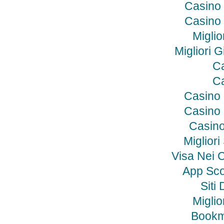
Casino 
Casino 
Miglio
Migliori 
Ca
Ca
Casino
Casino
Casino
Migliori
Visa Nei C
App Sc
Siti
Miglio
Bookm