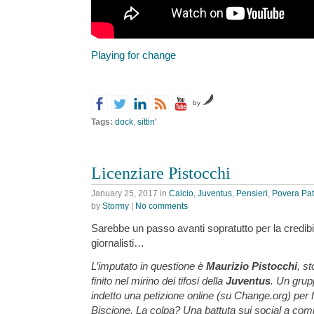
Playing for change
by
Tags:
dock
,
sittin'
Licenziare Pistocchi
January 25, 2017
in
Calcio
,
Juventus
,
Pensieri
,
Povera Pat
by
Stormy
|
No comments
Sarebbe un passo avanti sopratutto per la credibilit
giornalisti…
L’imputato in questione è
Maurizio Pistocchi
, s
finito nel mirino dei tifosi della
Juventus
. Un grupp
indetto una petizione online (su Change.org) per fa
Biscione. La colpa? Una battuta sui social a com