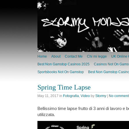
Home
About
Contact Me
Chi mi legge
UK Online 
Best Non Gamstop Casinos 2025
Casinos Not On Gams
Sportsbooks Not On Gamstop
Best Non Gamstop Casino
Spring Time Lapse
May 11, 2017
in
Fotografia
,
Video
by
Stormy
|
No comment
Bellissimo time lapse frutto di 3 anni di lavoro 
utilizzata.