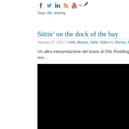
by
Tags:
life
,
sharing
Sittin’ on the dock of the bay
January 27, 2017
in
Arte
,
Musica
,
Varie
,
Video
by
Stormy
|
Un altra interpretazione del brano di Otis Redding,
me…