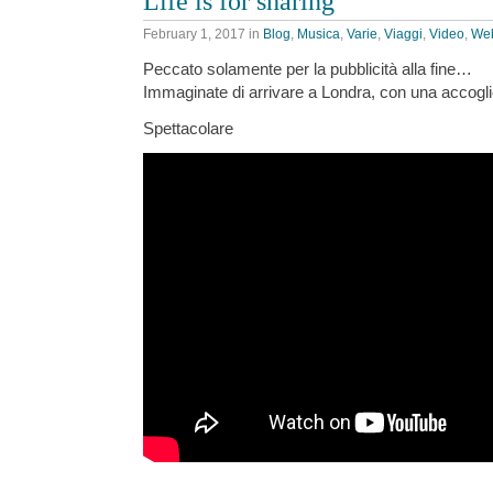
Life is for sharing
February 1, 2017
in
Blog
,
Musica
,
Varie
,
Viaggi
,
Video
,
We
Peccato solamente per la pubblicità alla fine…
Immaginate di arrivare a Londra, con una accog
Spettacolare