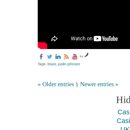
by
Tags:
blues
,
justin johnson
« Older entries
§
Newer entries »
Hi
Cas
Cas
UK 