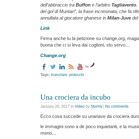
dell’abbraccio tra
Buffon
e l’arbitro
Tagliavento
.
del gol di Muntari”, la frase incriminata, che fa rif
annullata al giocatore ghanese in
Milan-Juve
del
Link
Firma anche tu la petizione su change.org, magar
buona che ci si leva dai coglioni, sto servo…
Change.org
by
Tags:
licenziare
,
pistocchi
Una crociera da incubo
January 20, 2017
in
Video
by
Stormy
|
No comments
Ecco cosa succede su unanave da crociera dura
le immagini sono a dir poco inquietanti, e la mus
meno…