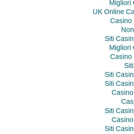
Miglior
UK Online C
Casino
Non
Siti Cas
Miglior
Casino
Si
Siti Cas
Siti Cas
Casino
Cas
Siti Cas
Casino
Siti Cas