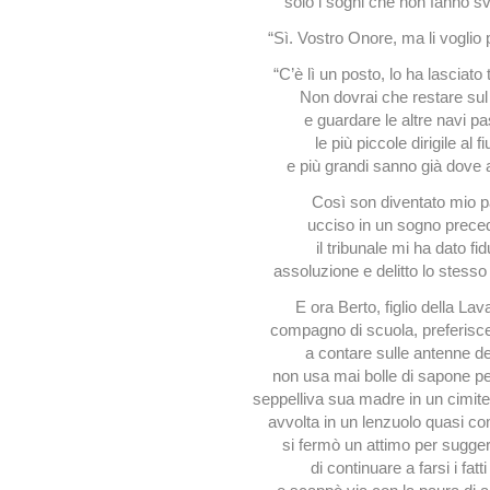
solo i sogni che non fanno sv
“Sì. Vostro Onore, ma li voglio p
“C’è lì un posto, lo ha lasciato
Non dovrai che restare sul
e guardare le altre navi p
le più piccole dirigile al 
e più grandi sanno già dove 
Così son diventato mio 
ucciso in un sogno prece
il tribunale mi ha dato fid
assoluzione e delitto lo stess
E ora Berto, figlio della Lav
compagno di scuola, preferisc
a contare sulle antenne dei 
non usa mai bolle di sapone pe
seppelliva sua madre in un cimiter
avvolta in un lenzuolo quasi com
si fermò un attimo per sugger
di continuare a farsi i fatti