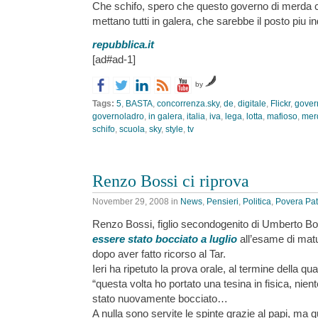
Che schifo, spero che questo governo di merda ca
mettano tutti in galera, che sarebbe il posto piu 
repubblica.it
[ad#ad-1]
by
Tags:
5
,
BASTA
,
concorrenza.sky
,
de
,
digitale
,
Flickr
,
gover
governoladro
,
in galera
,
italia
,
iva
,
lega
,
lotta
,
mafioso
,
mer
schifo
,
scuola
,
sky
,
style
,
tv
Renzo Bossi ci riprova
November 29, 2008
in
News
,
Pensieri
,
Politica
,
Povera Pat
Renzo Bossi, figlio secondogenito di Umberto Bo
essere stato bocciato a luglio
all’esame di matu
dopo aver fatto ricorso al Tar.
Ieri ha ripetuto la prova orale, al termine della q
“questa volta ho portato una tesina in fisica, nie
stato nuovamente bocciato…
A nulla sono servite le spinte grazie al papi, m