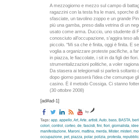
A mezzogiorno e mezzo sul campo di battagl
ragazzini con la testa fra le mani, sporche d
sfasciate, un tavolino zoppo e un grande Pi
più una gamba, preso dalla vetrina di un nego
usato come arma. Duccio, uno studente di F
conosciuto all’occupazione, s’aggira teso alla 
piccolo. “Mi sa che è finita, oggi è finita. E 
voglia a organizzare proteste pacifiche, a fart
in piazza, le fiaccolate, i sit in da figli dei fiori
strumentalizzazioni politiche, a voler ragion
Da stasera ai telegiornali si parlerà soltanto d
dopo giorno passerà l’idea che comunque gli 
casino. È il metodo Cossiga. Ci stanno fotte
(30 ottobre 2008)
[ad#ad-1]
by
Tags:
app
,
appello
,
Art
,
Arte
,
artisti
,
Auto
,
bass
,
BASTA
,
ber
colori
,
control
,
corteo
,
de
,
fascisti
,
fini
,
fiori
,
giornalista
,
idee
manifestazione
,
Maroni
,
mattina
,
merda
,
Mister
,
misteri
,
mo
occupazione
,
pet
,
piazza
,
polar
,
polizia
,
protesta
,
repubbli