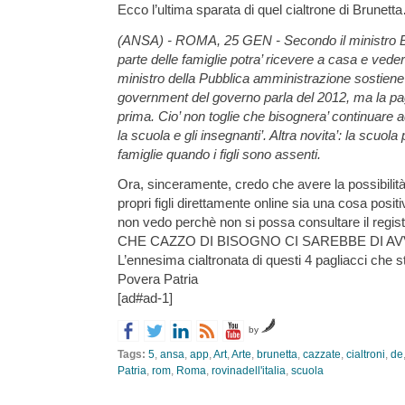
Ecco l’ultima sparata di quel cialtrone di Brunett
(ANSA) - ROMA, 25 GEN - Secondo il ministro Br
parte delle famiglie potra’ ricevere a casa e vedere 
ministro della Pubblica amministrazione sostiene
government del governo parla del 2012, ma la page
prima. Cio’ non toglie che bisognera’ continuare ad
la scuola e gli insegnanti’. Altra novita’: la scuo
famiglie quando i figli sono assenti.
Ora, sinceramente, credo che avere la possibilità 
propri figli direttamente online sia una cosa posi
non vedo perchè non si possa consultare il regis
CHE CAZZO DI BISOGNO CI SAREBBE DI AV
L’ennesima cialtronata di questi 4 pagliacci che
Povera Patria
[ad#ad-1]
by
Tags:
5
,
ansa
,
app
,
Art
,
Arte
,
brunetta
,
cazzate
,
cialtroni
,
de
Patria
,
rom
,
Roma
,
rovinadell'italia
,
scuola