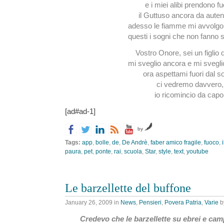
e i miei alibi prendono f
il Guttuso ancora da auten
adesso le fiamme mi avvolgono
questi i sogni che non fanno s
Vostro Onore, sei un figlio di
mi sveglio ancora e mi svegli
ora aspettami fuori dal 
ci vedremo davvero,
io ricomincio da capo
[ad#ad-1]
by
Tags:
app
,
bolle
,
de
,
De Andrè
,
faber amico fragile
,
fuoco
,
paura
,
pet
,
ponte
,
rai
,
scuola
,
Star
,
style
,
text
,
youtube
Le barzellette del buffone
January 26, 2009
in
News
,
Pensieri
,
Povera Patria
,
Varie
b
Credevo che le barzellette su ebrei e ca