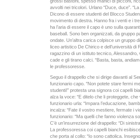
grossi bastoni, spesso manici di picconi, ric
avvolti nei tricolori. Urlano “Duce, duce”. “La
Dicono di essere studenti del Blocco Studen
movimento di destra. Hanno fra i venti e i tr
ha l’aria di essere il capo è uno sulla quaran
baseball. Sono ben organizzati, da gruppo pa
ondate. Un’altra carica colpisce un gruppo di li
liceo artistico De Chirico e dell’università d
ragazzino di un istituto tecnico, Alessandro, v
cade e gli tirano calci. “Basta, basta, andiam
le professoresse.
Seguo il drappello che si dirige davanti al Sen
funzionario capo. “Non potete stare fermi me
studenti!” protesta una signora coi capelli b
alza la voce: “E ditelo che li proteggete, che vo
funzionario urla: “Impara l’educazione, bamb
incalza: “Fate il vostro mestiere, fermate i vi
funzionario: “Ma quelli che fanno violenza sono
C’è un’insurrezione del drappello: “Di sinist
La professoressa coi capelli bianchi esibisc
che porta al collo: “Io sono cattolica. Inseg