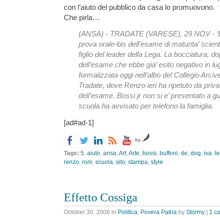
con l’aiuto del pubblico da casa lo promuovono.
Che pirla…
(ANSA) - TRADATE (VARESE), 29 NOV - ‘Esi
prova orale-bis dell’esame di maturita’ scien
figlio del leader della Lega. La bocciatura, do
dell’esame che ebbe gia’ esito negativo in lugl
formalizzata oggi nell’albo del Collegio Arciv
Tradate, dove Renzo ieri ha ripetuto da privat
dell’esame. Bossi jr non si e’ presentato a gu
scuola ha avvisato per telefono la famiglia.
[ad#ad-1]
by
Tags:
5
,
aiuto
,
ansa
,
Art
,
Arte
,
bossi
,
buffoni
,
de
,
dog
,
iva
,
l
renzo
,
rom
,
scuola
,
sito
,
stampa
,
style
Effetto Cossiga
October 30, 2008
in
Politica
,
Povera Patria
by
Stormy
|
1 c