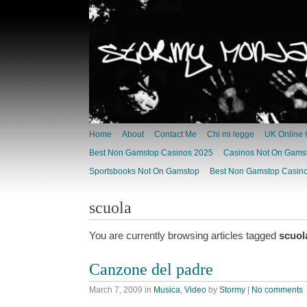
Home
About
Contact Me
Chi mi legge
UK Online 
Best Non Gamstop Casinos 2025
Casinos Not On Gams
Sportsbooks Not On Gamstop
Best Non Gamstop Casino
scuola
You are currently browsing articles tagged
scuol
Canzone del padre
March 7, 2009
in
Musica
,
Video
by
Stormy
|
No comments