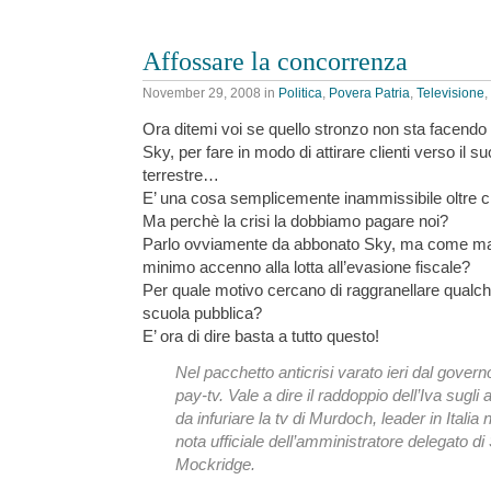
Affossare la concorrenza
November 29, 2008
in
Politica
,
Povera Patria
,
Televisione
,
Ora ditemi voi se quello stronzo non sta facendo
Sky, per fare in modo di attirare clienti verso il s
terrestre…
E’ una cosa semplicemente inammissibile oltre 
Ma perchè la crisi la dobbiamo pagare noi?
Parlo ovviamente da abbonato Sky, ma come mai 
minimo accenno alla lotta all’evasione fiscale?
Per quale motivo cercano di raggranellare qualche 
scuola pubblica?
E’ ora di dire basta a tutto questo!
Nel pacchetto anticrisi varato ieri dal gover
pay-tv. Vale a dire il raddoppio dell’Iva sugl
da infuriare la tv di Murdoch, leader in Italia 
nota ufficiale dell’amministratore delegato di
Mockridge.