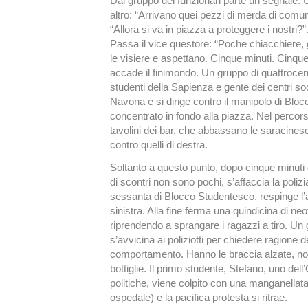
Dal gruppo dei funzionari parte un segnale. U
altro: “Arrivano quei pezzi di merda di comunis
“Allora si va in piazza a proteggere i nostri?”
Passa il vice questore: “Poche chiacchiere, g
le visiere e aspettano. Cinque minuti. Cinque 
accade il finimondo. Un gruppo di quattrocent
studenti della Sapienza e gente dei centri soc
Navona e si dirige contro il manipolo di Blo
concentrato in fondo alla piazza. Nel percors
tavolini dei bar, che abbassano le saracinesc
contro quelli di destra.
Soltanto a questo punto, dopo cinque minuti d
di scontri non sono pochi, s’affaccia la poliz
sessanta di Blocco Studentesco, respinge l’as
sinistra. Alla fine ferma una quindicina di ne
riprendendo a sprangare i ragazzi a tiro. Un 
s’avvicina ai poliziotti per chiedere ragione d
comportamento. Hanno le braccia alzate, n
bottiglie. Il primo studente, Stefano, uno del
politiche, viene colpito con una manganellata 
ospedale) e la pacifica protesta si ritrae.