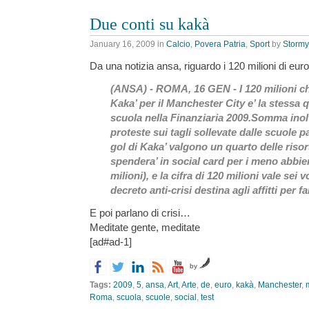
Due conti su kakà
January 16, 2009
in
Calcio
,
Povera Patria
,
Sport
by
Stormy
Da una notizia ansa, riguardo i 120 milioni di eur
(ANSA) - ROMA, 16 GEN - I 120 milioni che 
Kaka’ per il Manchester City e’ la stessa 
scuola nella Finanziaria 2009.Somma inolt
proteste sui tagli sollevate dalle scuole pa
gol di Kaka’ valgono un quarto delle risor
spendera’ in social card per i meno abbie
milioni), e la cifra di 120 milioni vale sei 
decreto anti-crisi destina agli affitti per fa
E poi parlano di crisi…
Meditate gente, meditate
[ad#ad-1]
by
Tags:
2009
,
5
,
ansa
,
Art
,
Arte
,
de
,
euro
,
kakà
,
Manchester
,
Roma
,
scuola
,
scuole
,
social
,
test