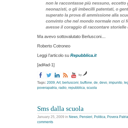
non le raccontasse più nessuno, eccetto gl
neonazisti, o g
li imbecilli patentati, o ge
superato la prova di ammissione alla scuo
convinto che nel mondo normale non ci 
avesse il coraggio di raccontare storielle
Ma avevo sottovalutato Berlusconi…
Roberto Cotroneo
Leggi l’articolo su
Repubblica.it
[ad#ad-1]
by
Tags:
2009
,
Art
,
berlusconi
,
buffone
,
de
,
devo
,
impunito
,
le
poverapatria
,
radio
,
repubblica
,
scuola
Sms dalla scuola
January 25, 2009
in
News
,
Pensieri
,
Politica
,
Povera Patri
comments