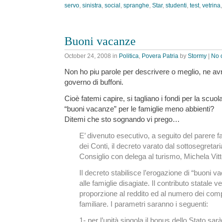
servo
,
sinistra
,
social
,
spranghe
,
Star
,
studenti
,
test
,
vetrina
Buoni vacanze
October 24, 2008
in
Politica
,
Povera Patria
by
Stormy
|
No 
Non ho piu parole per descrivere o meglio, ne av
governo di buffoni.
Cioè fatemi capire, si tagliano i fondi per la scuol
“buoni vacanze” per le famiglie meno abbienti?
Ditemi che sto sognando vi prego…
E’ divenuto esecutivo, a seguito del parere f
dei Conti, il decreto varato dal sottosegretar
Consiglio con delega al turismo, Michela Vitt
Il decreto stabilisce l’erogazione di “buoni 
alle famiglie disagiate. Il contributo statale v
proporzione al reddito ed al numero dei com
familiare. I parametri saranno i seguenti:
1- per l’unità singola il bonus dello Stato sar