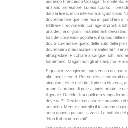
uscendo Francesco Cossiga. “È contento, eh?”
anziano professore. Lunedì scorso, il presi
dato la linea, in un intervista al Quotidiano 
dovrebbe fare quel che feci io quand’ero mini
Infiltrare il movimento con agenti pronti a tut
una decina di giorni i manifestanti devastino 
forti del consenso popolare, il suono delle s
dovrà sovrastare quello delle auto della polizi
dovrebbero massacrare i manifestanti senza p
all’ospedale. Picchiare a sangue, tutti, anche 
fomentano. Magari non gli anziani, ma le ma
È quasi mezzogiorno, una ventina di caschi n
altri, negli scontri. Per riunirsi ai camerati 
singolare, esce dal lato di piazza Navona, at
mano il cordone di polizia, indisturbato, e rie
Agonale. Decido di seguirli ma vengo fermato 
dove va?”. Realizzo di essere sprovvisto di 
sospetto. Mentre controlla il tesserino da gi
sono appena passati in venti. La battuta del 
“Non li abbiamo notati”.