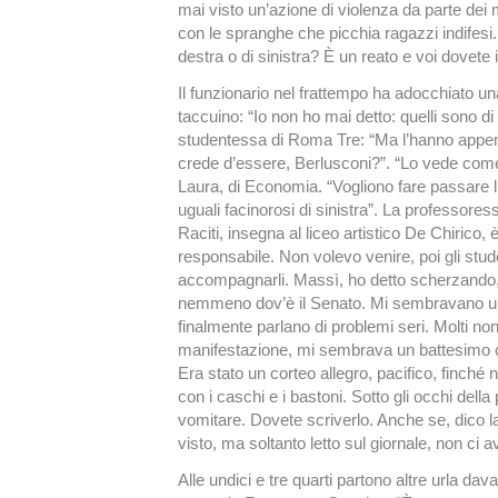
mai visto un’azione di violenza da parte dei 
con le spranghe che picchia ragazzi indifesi
destra o di sinistra? È un reato e voi dovete 
Il funzionario nel frattempo ha adocchiato un
taccuino: “Io non ho mai detto: quelli sono di
studentessa di Roma Tre: “Ma l’hanno appena 
crede d’essere, Berlusconi?”. “Lo vede com
Laura, di Economia. “Vogliono fare passare l
uguali facinorosi di sinistra”. La professor
Raciti, insegna al liceo artistico De Chirico,
responsabile. Non volevo venire, poi gli stud
accompagnarli. Massì, ho detto scherzando,
nemmeno dov’è il Senato. Mi sembravano u
finalmente parlano di problemi seri. Molti non
manifestazione, mi sembrava un battesimo civ
Era stato un corteo allegro, pacifico, finché n
con i caschi e i bastoni. Sotto gli occhi della
vomitare. Dovete scriverlo. Anche se, dico la
visto, ma soltanto letto sul giornale, non ci a
Alle undici e tre quarti partono altre urla dav