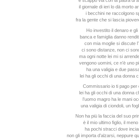
e scappò via con la paura di a
il giornale di ieri lo dà morto a
i becchini ne raccolgono 
fra la gente che si lascia piove
Ho investito il denaro e gli 
banca e famiglia danno rendit
con mia moglie si discute 
ci sono distanze, non ci son
ma ogni notte lei mi si arrende
vengono uomini, ce n’è uno p
ha una valigia e due passa
lei ha gli occhi di una donna 
Commissario io ti pago per 
lei ha gli occhi di una donna 
l’uomo magro ha le mani oc
una valigia di ciondoli, un fogl
Non ha più la faccia del suo pr
è il mio ultimo figlio, il meno
ha pochi stracci dove inci
non gli importa d’alzarsi, neppure q