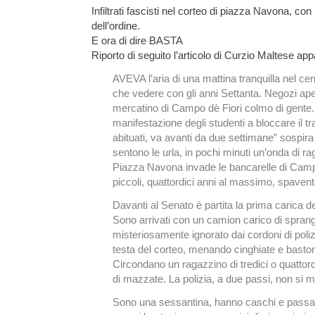
Infiltrati fascisti nel corteo di piazza Navona, con
dell’ordine.
E ora di dire BASTA
Riporto di seguito l’articolo di Curzio Maltese a
AVEVA l’aria di una mattina tranquilla nel ce
che vedere con gli anni Settanta. Negozi aperti
mercatino di Campo dè Fiori colmo di gente. 
manifestazione degli studenti a bloccare il t
abituati, va avanti da due settimane” sospira u
sentono le urla, in pochi minuti un’onda di ra
Piazza Navona invade le bancarelle di Camp
piccoli, quattordici anni al massimo, spavent
Davanti al Senato è partita la prima carica de
Sono arrivati con un camion carico di sprang
misteriosamente ignorato dai cordoni di poliz
testa del corteo, menando cinghiate e baston
Circondano un ragazzino di tredici o quattord
di mazzate. La polizia, a due passi, non si 
Sono una sessantina, hanno caschi e passa