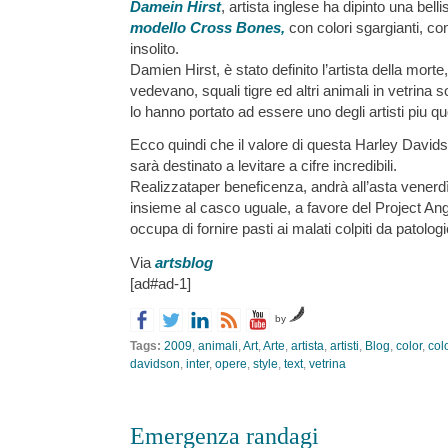
Damein Hirst
, artista inglese ha dipinto una bel
modello Cross Bones,
con colori sgargianti, co
insolito.
Damien Hirst, è stato definito l’artista della mort
vedevano, squali tigre ed altri animali in vetrina 
lo hanno portato ad essere uno degli artisti piu q
Ecco quindi che il valore di questa Harley David
sarà destinato a levitare a cifre incredibili.
Realizzataper beneficenza, andrà all’asta venerdì
insieme al casco uguale, a favore del Project Ang
occupa di fornire pasti ai malati colpiti da patologi
Via
artsblog
[ad#ad-1]
by
Tags:
2009
,
animali
,
Art
,
Arte
,
artista
,
artisti
,
Blog
,
color
,
colo
davidson
,
inter
,
opere
,
style
,
text
,
vetrina
Emergenza randagi