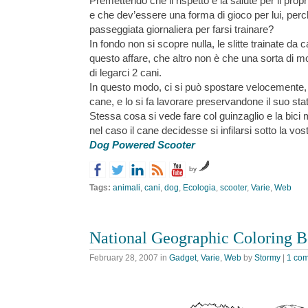
Premettendo che il rispetto e la salute per il propr
e che dev’essere una forma di gioco per lui, perc
passeggiata giornaliera per farsi trainare?
In fondo non si scopre nulla, le slitte trainate da 
questo affare, che altro non è che una sorta di mo
di legarci 2 cani.
In questo modo, ci si può spostare velocemente, 
cane, e lo si fa lavorare preservandone il suo stat
Stessa cosa si vede fare col guinzaglio e la bici 
nel caso il cane decidesse si infilarsi sotto la vos
Dog Powered Scooter
by
Tags:
animali
,
cani
,
dog
,
Ecologia
,
scooter
,
Varie
,
Web
National Geographic Coloring 
February 28, 2007
in
Gadget
,
Varie
,
Web
by
Stormy
|
1 co