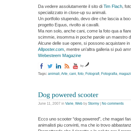
Da vedere assolutamente il sito di
Tim Flach
, fo
specializzato in close-up su animali.
Un portfolio stupendo, devo dire che lascia a bocc
progetto Equus, rivolto ai cavalli.
Ma non solo, anche cani, come la foto qua a fianco
scimmie, insomma in poche parole un maestro del
Alcune delle sue opere, si possono acquistare i
Allposter.com
, mentre un’altra galleria si può am
Webesteem Magazine
by
Tags:
animali
,
Arte
,
cani
,
foto
,
Fotografi
,
Fotografia
,
magazi
Dog powered scooter
June 11, 2007
in
Varie
,
Web
by
Stormy
|
No comments
Ecco uno scooter “dog powered”, che magari farà 
animalisti piu convinti, ma che io trovo abbastanz