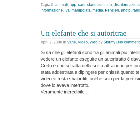
Tags:
5
,
animali
,
app
,
cani
,
clandestini
,
de
,
disinformazion
informazione
,
iva
,
manipolata
,
media
,
Pensieri
,
photo
,
rand
Un elefante che si autoritrae
April 2, 2008
in
Varie
,
Video
,
Web
by
Stormy
|
No comment
Si sa che gli elefanti sono tra gli animali piu intell
vedere un elefante eseguire un autoritratto è da
Certo è che si tratta della solita attrazione per tur
stata addestrata a dipingere per chissà quanto 
video si resta sbalorditi, anche solo per la precisi
dove lo aveva interrotto.
Veramente incredibile…