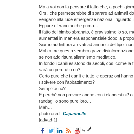
Ma a voi non fa pensare il fatto che, a pochi giorn
Orsi, che permetterebbe di sparare ad animali dom
vengano alla luce emergenze nazionali riguardo i
Eppure c’erano anche prima…
Il fatto del bimbo sbranato, è gravissimo lo so, m
aumentati in maniera esponenziale dopo la propos
Siamo addirittura arrivati ad annunci del tipo “no
Mah a me questa sembra grave disinformazione,
se non addirittura allarmismo mediatico.
In fondo i canili esistono da secoli, cosi come la f
sarà un perchè o no?
Certo pure che i canili e tutte le operazioni hann
risolvere con l’abbattimento?
Semplice no?
E perchè non provare anche con i clandestini? o i
randagi lo sono pure loro…
Mah…
photo credit
Capannelle
[ad#ad-1]
by