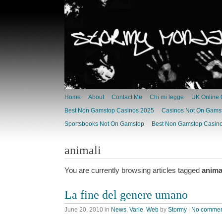
Home
About
Contact Me
Chi mi legge
UK Online 
Best Non Gamstop Casinos 2025
Casinos Not On Gams
Sportsbooks Not On Gamstop
Best Non Gamstop Casino
animali
You are currently browsing articles tagged
anima
La fine del genere umano
June 20, 2010
in
News
,
Varie
,
Web
by
Stormy
|
No commen