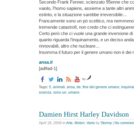
Secondo Frank Fenner, scienzato 95enne che contr
vaiolo, l’homo sapiens, assieme a tante altri anima
estinto, e la situazione sarebbe irreversibile…
Francamente sono un pò scettico, ma nemmeno t
tremende catastrofi, non credo che ci estinguer
Certo però che ci vuole una grande inversione di
quanto riguarda l’inquinamento, e un deciso anda
rinnovabili, altro che nucleare…
Insomma il futuro per il genere umano non è dei m
ansa.it
[ad#ad-1]
by
Tags:
5
,
animali
,
ansa
,
de
,
fine del genere umano
,
inquin
scienza
,
sono un
,
umano
Damien Hirst Harley Davidson
April 18, 2009
in
Arte
,
Motori
,
Varie
by
Stormy
|
No commen