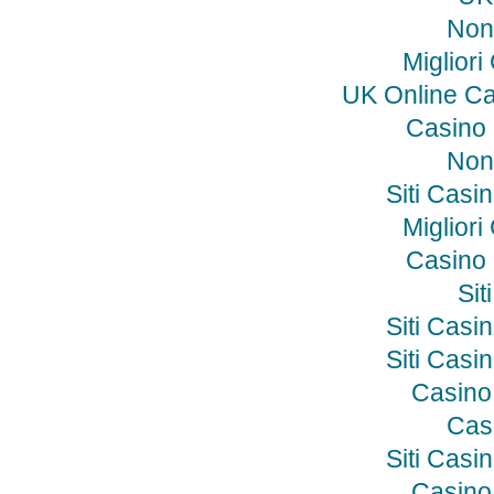
Non
Miglior
UK Online C
Casino
Non
Siti Cas
Miglior
Casino
Si
Siti Cas
Siti Cas
Casino
Cas
Siti Cas
Casino