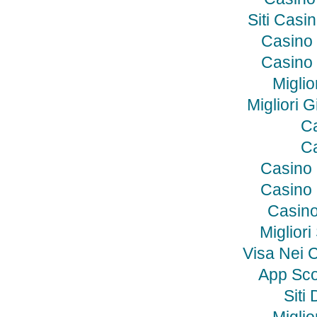
Siti Cas
Casino 
Casino 
Miglio
Migliori 
Ca
Ca
Casino
Casino
Casino
Migliori
Visa Nei C
App Sc
Siti