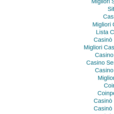
Migliori 
Si
Cas
Miglior
Lista 
Casinò
Migliori C
Casino
Casino Se
Casino
Miglio
Coi
Coinp
Casinò
Casinò