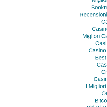
Miglio
Bookm
Recensioni
Ca
Casino
Migliori C
Casi
Casino
Best
Cas
Cr
Casin
I Miglio
On
Bitco