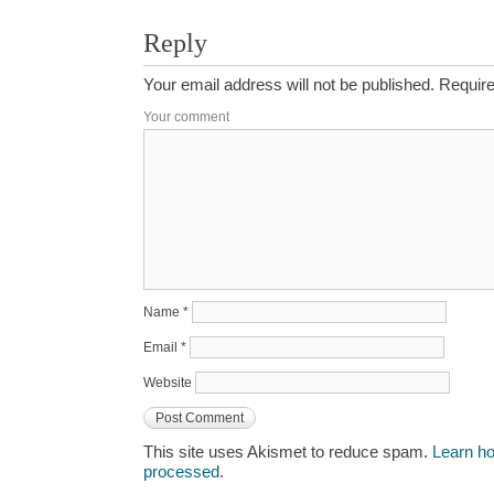
Reply
Your email address will not be published.
Require
Your comment
Name
*
Email
*
Website
This site uses Akismet to reduce spam.
Learn h
processed
.