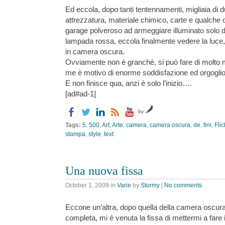
Ed eccola, dopo tanti tentennamenti, migliaia di du
attrezzatura, materiale chimico, carte e qualche o
garage polveroso ad armeggiare illuminato solo da
lampada rossa, eccola finalmente vedere la luce
in camera oscura.
Ovviamente non è granchè, si può fare di molto 
me è motivo di enorme soddisfazione ed orgoglio
E non finisce qua, anzi è solo l’inizio….
[ad#ad-1]
by
Tags:
5
,
500
,
Art
,
Arte
,
camera
,
camera oscura
,
de
,
fini
,
Flic
stampa
,
style
,
text
Una nuova fissa
October 1, 2009
in
Varie
by
Stormy
|
No comments
Eccone un’altra, dopo quella della camera oscura
completa, mi è venuta la fissa di mettermi a fare 