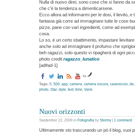
Nulla di nuovo direi, sono cose che si fanno da 
che c’è la tendenza a dimenticarsene.
Ecco allora ad informarmi per le dosi, il lievito, e 
fantasia già corre ad immaginare tutte le cose b
pizze, pane con vari ingredienti, come ad esempio,
cosa.
Lo so, è un certo sbattimento, impastare lievita
anche solo ad immaginare il profumo che sprigion
beh ragazzi, solo questo vi ripagherà di ogni picc
photo credit
ragazzo_lunatico
[ad#ad-1]
by
Tags:
5
,
500
,
app
,
camera
,
camera oscura
,
casereccio
,
de
photo
,
Star
,
style
,
text
,
time
,
Varie
Nuovi orizzonti
September 22, 2009
in
Fotografia
by
Stormy
|
1 comment
Ultimamente sto trascurando un pò il blog, vuoi pe