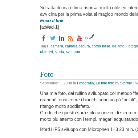
Si tratta di una ottima risorsa, molto utile ed inte
avvicina per la prima volta al magico mondo della
Ecco il link
[ad#ad-1]
by
Tags:
camera
,
camera oscura
,
corso base
,
de
,
foto
,
Fotogra
obiettivi
,
storia
,
sviluppo
Foto
September 3, 2008
in
Fotografia
,
Le mie foto
by
Stormy
|
N
Una mia foto, dal rullino sviluppato col metodo “fai
granchè, cosi come i bianchi sono un pò “pelati
ritengo molto soddisfatto.
Credo che questo sarà solo un inizio, di sicuro mi
molto piu attento con i tempi, magari acquistand
Ilford HP5 sviluppo con Microphen 1+3 23 min. (c