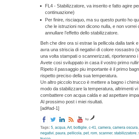
FL4 - Stabilizzatore, va inserito e fatto agire per
continuazione)
Per finire, risciaquo, ma su questo punto ho 
che le istruzioni non dicono nulla, e non vorre
annullare l’effetto dello stabilizzatore.
Beh che dire ora si estrae la pellicola dalla tank 
avra una striscia di negativi di colore rossastro
una volta stampati o scannerizzati, riporteranno i 
Avete cosi sviluppato in casa il vostro primo rullin
Ripeto il passaggio piu importante è il primo bag
rispetto preciso della sua temperatura.
Un altro piccolo trucco è mettere a bagno i chimi
modo da stabilizzare la temperatura, altrimenti 
combattere con acqua calda e ad aspettare impazi
Al prossimo post i miei risultati.
[ad#ad-1]
by
Tags:
5
,
acqua
,
Art
,
bottiglie
,
c-41
,
camera
,
camera oscura
negativi
,
paura
,
pellicola
,
pet
,
rom
,
scanner
,
stabilizzatore
,
trucco