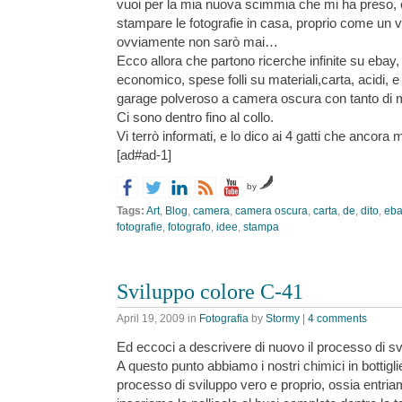
vuoi per la mia nuova scimmia che mi ha preso, 
stampare le fotografie in casa, proprio come un v
ovviamente non sarò mai…
Ecco allora che partono ricerche infinite su ebay, 
economico, spese folli su materiali,carta, acidi, e t
garage polveroso a camera oscura con tanto di m
Ci sono dentro fino al collo.
Vi terrò informati, e lo dico ai 4 gatti che ancor
[ad#ad-1]
by
Tags:
Art
,
Blog
,
camera
,
camera oscura
,
carta
,
de
,
dito
,
eba
fotografie
,
fotografo
,
idee
,
stampa
Sviluppo colore C-41
April 19, 2009
in
Fotografia
by
Stormy
|
4 comments
Ed eccoci a descrivere di nuovo il processo di sv
A questo punto abbiamo i nostri chimici in bottiglie
processo di sviluppo vero e proprio, ossia entri