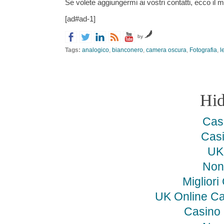
Se volete aggiungermi ai vostri contatti, ecco il
[ad#ad-1]
by
Tags:
analogico
,
bianconero
,
camera oscura
,
Fotografia
,
l
Hi
Cas
Cas
UK 
Non
Miglior
UK Online C
Casino