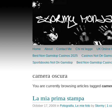
Home
About
Contact Me
Chi mi legge
UK Online 
Best Non Gamstop Casinos 2025
Casinos Not On Gams
Sportsbooks Not On Gamstop
Best Non Gamstop Casino
camera oscura
You are currently browsing articles tagged
camer
La mia prima stampa
October 17, 2009
in
Fotografia
,
Le mie foto
by
Stormy
|
1 c