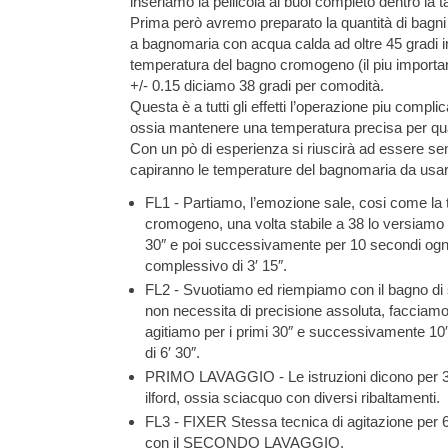
inseriamo la pellicola al buoi completo dentro la t
Prima però avremo preparato la quantità di bagn
a bagnomaria con acqua calda ad oltre 45 gradi 
temperatura del bagno cromogeno (il piu importan
+/- 0.15 diciamo 38 gradi per comodità.
Questa è a tutti gli effetti l’operazione piu complic
ossia mantenere una temperatura precisa per q
Con un pò di esperienza si riuscirà ad essere sem
capiranno le temperature del bagnomaria da usar
FL1 - Partiamo, l’emozione sale, cosi come la
cromogeno, una volta stabile a 38 lo versiamo n
30″ e poi successivamente per 10 secondi ogn
complessivo di 3′ 15″.
FL2 - Svuotiamo ed riempiamo con il bagno di 
non necessita di precisione assoluta, facciamo 
agitiamo per i primi 30″ e successivamente 10
di 6′ 30″.
PRIMO LAVAGGIO - Le istruzioni dicono per 3′
ilford, ossia sciacquo con diversi ribaltamenti.
FL3 - FIXER Stessa tecnica di agitazione per
con il SECONDO LAVAGGIO.