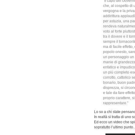
“Il capo del Governo
che, al cospetto di
vergogna e la privaz
addirittura applaudì
per astuzia, una pa
rendeva naturalmente
voto al forte piutto
tra il dovere e il 
sempre il tornacon
ma di facile effett
popolo onesto, sareb
un personaggio un p
manie di grandezza,
enfatico e impudico. 
un più completo ese
corrotto, cattolico 
bonario, buon padre
disprezza, si circond
e tale da fare effe
proprio carattere, 
rappresentare.”
Lo so a chi state pensan
In realtà si tratta di uno
Ed ecco un video che spi
sopratutto l’ultimo punt