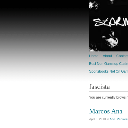
Home
About
Contac
Best Non Gamstop Casi
Sportsbooks Not On Ga
fascista
You are currently browsi
Marcos Ana
April 3, 2010
in
Arte
,
Pensieri