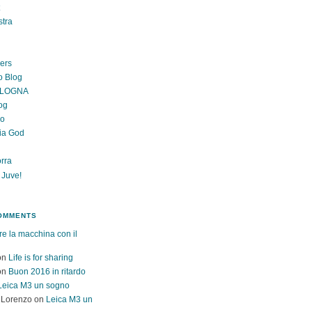
stra
gers
o Blog
OLOGNA
og
lo
ia God
rra
 Juve!
OMMENTS
re la macchina con il
on
Life is for sharing
on
Buon 2016 in ritardo
Leica M3 un sogno
 Lorenzo
on
Leica M3 un