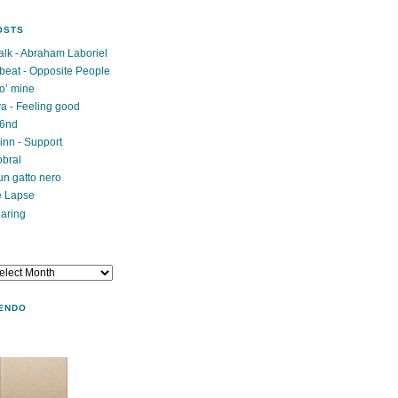
OSTS
lk - Abraham Laboriel
beat - Opposite People
o’ mine
a - Feeling good
g6nd
inn - Support
obral
un gatto nero
e Lapse
haring
ENDO