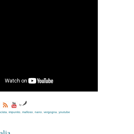
by
scista
,
impunito
,
mafioso
,
nano
,
vergogna
,
youtube
alia