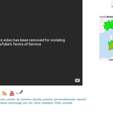
by
color
,
corrotto
,
de
,
fascismo
,
fascista
,
governo
,
governodimmerda
,
impuniti
,
natura
,
personaggi
,
pet
,
sito
,
storia
,
vergogna
,
Video
,
youtube