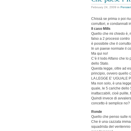
February 24, 2009
in
Pensier
Chissà se prima o poi riu
corruttori, e condannati i
Il caso Mills
Quello che mi chiedo è, m
falso a 2 processi contro
è possibile che il corrutt
In un paese normale il co
Ma qui no!
C’è il lodo Alfano che lo 
dello Stato.
Questa legge, oltre ad es
principio, ovvero quello che
LA LEGGE E’ UGUALE P
Ma non solo, è una legge
quale, le 5 cariche dello
inattaccabili, cioè pulite
Quindi invece di avvalers
concetto è semplice no?
Ronde
Quello che penso sulle 
Che è una cazzata immane
squadrista del ventennio f