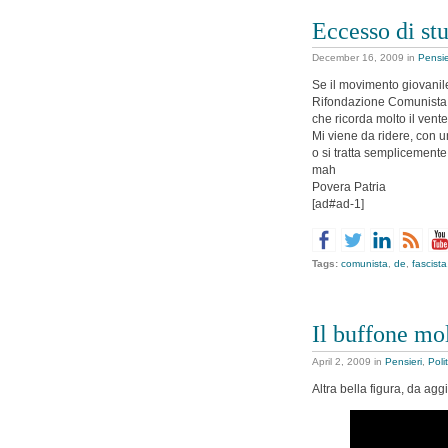
Eccesso di stu
December 16, 2009
in
Pensie
Se il movimento giovanil
Rifondazione Comunista, 
che ricorda molto il vent
Mi viene da ridere, con u
o si tratta semplicement
mah
Povera Patria
[ad#ad-1]
Tags:
comunista
,
de
,
fascista
Il buffone mo
April 2, 2009
in
Pensieri
,
Poli
Altra bella figura, da ag