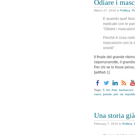
Odiare i masc
March 27, 2010
in
Politica
,
Po
E quando quel fazios
replicate con le par
“Odiare i mascalzon
Perché è cosa nobile
mascalzoni con la s
onesti”.
Il finale del grande rito
raiperunanotte, il grandi
Per chi se lo fosse perso
[ad#ad-1]
Tags:
5
,
Art
,
Arte
,
berlusconi
,
nano
,
parole
,
pet
,
rai
,
repubb
Una storia già
February 7, 2010
in
Politica
,