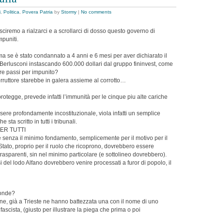
i
,
Politica
,
Povera Patria
by
Stormy
|
No comments
sciremo a rialzarci e a scrollarci di dosso questo governo di
mpuniti.
a se è stato condannato a 4 anni e 6 mesi per aver dichiarato il
 Berlusconi instascando 600.000 dollari dal gruppo fininvest, come
ore passi per impunito?
rruttore starebbe in galera assieme al corrotto…
protegge, prevede infatti l’immunità per le cinque piu alte cariche
sere profondamente incostituzionale, viola infatti un semplice
 sta scritto in tutti i tribunali.
ER TUTTI
 senza il minimo fondamento, semplicemente per il motivo per il
 Stato, proprio per il ruolo che ricoprono, dovrebbero essere
, trasparenti, sin nel minimo particolare (e sottolineo dovrebbero).
i del lodo Alfano dovrebbero venire processati a furor di popolo, il
ronde?
, già a Trieste ne hanno battezzata una con il nome di uno
ascista, (giusto per illustrare la piega che prima o poi