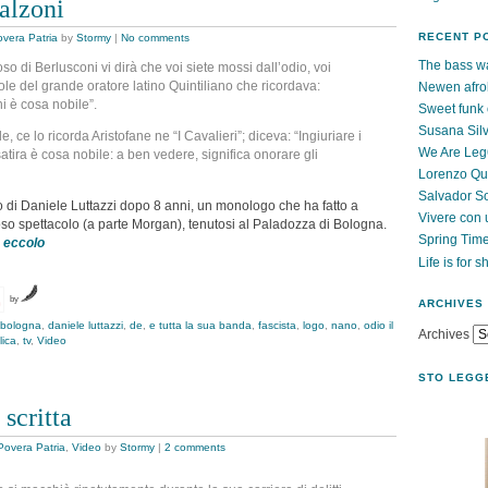
alzoni
RECENT P
vera Patria
by
Stormy
|
No comments
The bass wa
o di Berlusconi vi dirà che voi siete mossi dall’odio, voi
ole del grande oratore latino Quintiliano che ricordava:
Newen afro
i è cosa nobile”.
Sweet funk 
Susana Silv
, ce lo ricorda Aristofane ne “I Cavalieri”; diceva: “Ingiuriare i
We Are Le
atira è cosa nobile: a ben vedere, significa onorare gli
Lorenzo Qu
Salvador S
rno di Daniele Luttazzi dopo 8 anni, un monologo che ha fatto a
Vivere con 
oso spettacolo (a parte Morgan), tenutosi al Paladozza di Bologna.
Spring Tim
,
eccolo
Life is for s
by
ARCHIVES
bologna
,
daniele luttazzi
,
de
,
e tutta la sua banda
,
fascista
,
logo
,
nano
,
odio il
Archives
lica
,
tv
,
Video
STO LEGG
 scritta
Povera Patria
,
Video
by
Stormy
|
2 comments