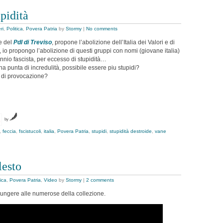
pidità
ri
,
Politica
,
Povera Patria
by
Stormy
|
No comments
e del
Pdl di Treviso
, propone l’abolizione dell’Italia dei Valori e di
io propongo l’abolizione di questi gruppi con nomi (giovane italia)
ennio fascista, per eccesso di stupidità…
na punta di incredulità, possibile essere piu stupidi?
e di provocazione?
by
,
feccia
,
fscistucoli
,
italia
,
Povera Patria
,
stupidi
,
stupidità destroide
,
vane
lesto
tica
,
Povera Patria
,
Video
by
Stormy
|
2 comments
giungere alle numerose della collezione.