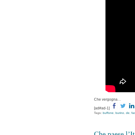
Che vergogna…
[ad#ad-1]
Tags:
buffone
,
burino
,
de
,
fa
Che paese l’It