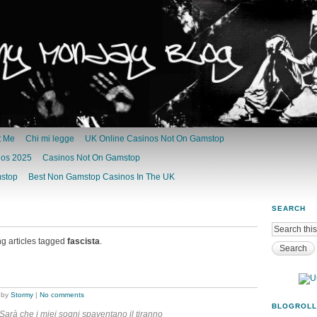
t Me
Chi mi legge
UK Online Casinos Not On Gamstop
nos 2025
Casinos Not On Gamstop
mstop
Best Non Gamstop Casinos In The UK
SEARCH
ng articles tagged
fascista
.
by
Stormy
|
No comments
BLOGROLL
Sarà che i miei sogni spaventano il tiranno