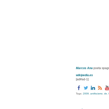
Marcos Ana
poeta spagno
wikipedia.es
[ad#ad-1]
Tags:
2009
,
antifscismo
,
de
,