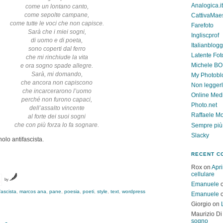
Analogica.it
come un lontano canto,
come sepolte campane,
CattivaMae
come tutte le voci che non capisce.
Farefoto
Sarà che i miei sogni,
Ingliscprof
di uomo e di poeta,
Italianblog
sono coperti dal ferro
Latente Fot
che mi rinchiude la vita
Michele B
e ora sogno spade allegre.
Sarà, mi domando,
My Photobl
che ancora non capiscono
Non legger
che incarcerarono l’uomo
Online Med
perché non furono capaci,
Photo.net
dell’assalto vincente
Raffaele Mo
al forte dei suoi sogni
che con più forza lo fa sognare.
Sempre più
Slacky
lo antifascista.
RECENT C
Rox
on
Apri
cellulare
by
Emanuele
fascista
,
marcos ana
,
pane
,
poesia
,
poeti
,
style
,
text
,
wordpress
Emanuele
Giorgio
on
Maurizio Di
sogno