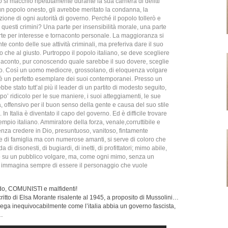
 si macchiò ripetutamente durante la sua carriera di delitti
 un popolo onesto, gli avrebbe meritato la condanna, la
ione di ogni autorità di governo. Perché il popolo tollerò e
 questi crimini? Una parte per insensibilità morale, una parte
rte per interesse e tornaconto personale. La maggioranza si
 conto delle sue attività criminali, ma preferiva dare il suo
sto che al giusto. Purtroppo il popolo italiano, se deve scegliere
tornaconto, pur conoscendo quale sarebbe il suo dovere, sceglie
to. Così un uomo mediocre, grossolano, di eloquenza volgare
o, è un perfetto esemplare dei suoi contemporanei. Presso un
be stato tutt’al più il leader di un partito di modesto seguito,
o’ ridicolo per le sue maniere, i suoi atteggiamenti, le sue
 offensivo per il buon senso della gente e causa del suo stile
In Italia è diventato il capo del governo. Ed è difficile trovare
mpio italiano. Ammiratore della forza, venale,corruttibile e
senza credere in Dio, presuntuoso, vanitoso, fintamente
 di famiglia ma con numerose amanti, si serve di coloro che
a di disonesti, di bugiardi, di inetti, di profittatori; mimo abile,
tto su un pubblico volgare, ma, come ogni mimo, senza un
si immagina sempre di essere il personaggio che vuole
do, COMUNISTI e malfidenti!
 scritto di Elsa Morante risalente al 1945, a proposito di Mussolini…
ega inequivocabilmente come l’italia abbia un governo fascista,
o…