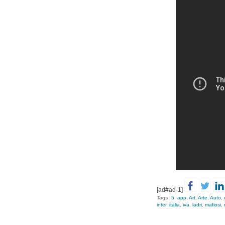
[ad#ad-1]
Tags:
5
,
app
,
Art
,
Arte
,
Auto
,
inter
,
italia
,
iva
,
ladri
,
mafiosi
,