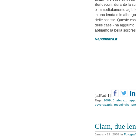
Berlusconi, durante la su
è immediatamente agibile
in una tenda o in albergo 
delle scosse. Queste case
delle case - ha aggiunto 
abbiamo la bella sorpresa
Repubblica.it
[ad#ad-1]
Tags:
2009
,
5
,
abruzzo
,
app
poverapatria
,
preseingiro
,
pr
Clam, due len
January 27, 2009
in
Fotograf