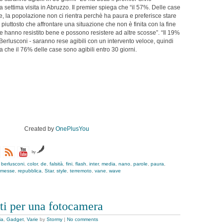
a settima visita in Abruzzo. Il premier spiega che “il 57%. Delle case
, la popolazione non ci rientra perchè ha paura e preferisce stare
piuttosto che affrontare una situazione che non è finita con la fine
 hanno resistito bene e possono resistere ad altre scosse”. “Il 19%
Berlusconi - saranno rese agibili con un intervento veloce, quindi
 che il 76% delle case sono agibili entro 30 giorni.
Created by
OnePlusYou
by
,
berlusconi
,
color
,
de
,
falsità
,
fini
,
flash
,
inter
,
media
,
nano
,
parole
,
paura
,
omesse
,
repubblica
,
Star
,
style
,
terremoto
,
vane
,
wave
ti per una fotocamera
ia
,
Gadget
,
Varie
by
Stormy
|
No comments