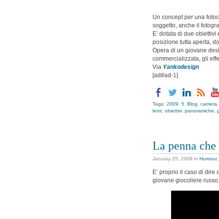
Un concept per una fotocam
soggetto, anche il fotogra
E’ dotata di due obiettivi
posizione tutta aperta, 
Opera di un giovane des
commercializzata, gli effe
Via
Yankodesign
[ad#ad-1]
Tags:
2009
,
5
,
Blog
,
camera
lenti
,
obiettivi
,
panoramiche
,
La penna che 
January 25, 2009
in
Humour
E’ proprio il caso di dir
giovane giocoliere russo