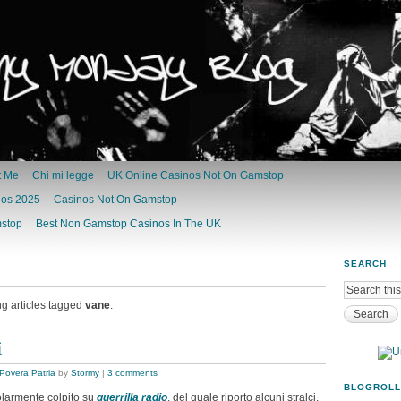
t Me
Chi mi legge
UK Online Casinos Not On Gamstop
nos 2025
Casinos Not On Gamstop
mstop
Best Non Gamstop Casinos In The UK
SEARCH
ng articles tagged
vane
.
ì
Povera Patria
by
Stormy
|
3 comments
BLOGROLL
olarmente colpito su
guerrilla radio
, del quale riporto alcuni stralci.