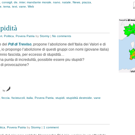
,
consigli
,
de
,
inter
,
mandante morale
,
nano
,
natale
,
News
,
piazza
,
le
,
tema
,
text
,
vane
,
Web
pidità
ri
,
Politica
,
Povera Patria
by
Stormy
|
No comments
e del
Pdl di Treviso
, propone l’abolizione dell’Italia dei Valori e di
io propongo l’abolizione di questi gruppi con nomi (giovane italia)
ennio fascista, per eccesso di stupidità…
na punta di incredulità, possibile essere piu stupidi?
e di provocazione?
by
,
feccia
,
fscistucoli
,
italia
,
Povera Patria
,
stupidi
,
stupidità destroide
,
vane
itica
,
Povera Patria
by
Stormy
|
1 comment