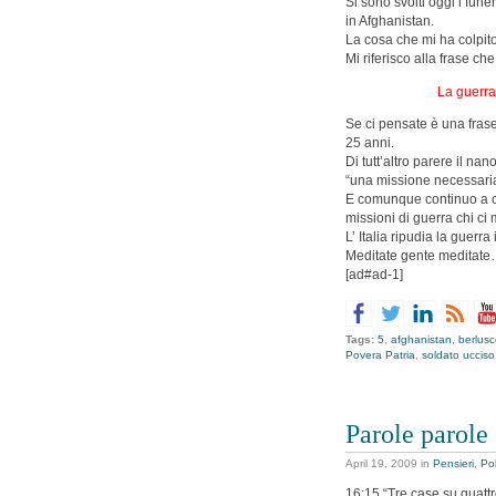
Si sono svolti oggi i fune
in Afghanistan.
La cosa che mi ha colpito
Mi riferisco alla frase ch
La guerra
Se ci pensate è una frase
25 anni.
Di tutt’altro parere il na
“una missione necessaria
E comunque continuo a c
missioni di guerra chi c
L’ Italia ripudia la guerr
Meditate gente meditat
[ad#ad-1]
Tags:
5
,
afghanistan
,
berlusc
Povera Patria
,
soldato ucciso
Parole parole
April 19, 2009
in
Pensieri
,
Pol
16:15 “Tre case su quattro