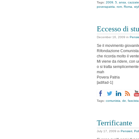
Tags:
2009
,
5
,
ansa
,
cazzate
poverapatria
,
rom
,
Roma
,
sty
Eccesso di stu
December 16, 2009
in
Pensie
Se il movimento giovanil
Rifondazione Comunista, 
che ricorda molto il vent
Mi viene da ridere, con u
o si tratta semplicement
mah
Povera Patria
[ad#ad-1]
Tags:
comunista
,
de
,
fascista
Terrificante
July 17, 2009
in
Pensieri
,
Pol