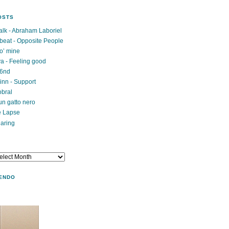
OSTS
lk - Abraham Laboriel
beat - Opposite People
o’ mine
a - Feeling good
g6nd
inn - Support
obral
un gatto nero
e Lapse
haring
ENDO