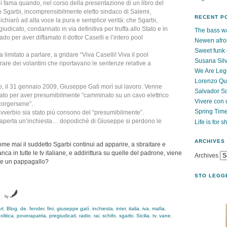
di fama quando, nel corso della presentazione di un libro del
io Sgarbi, incomprensibilmente eletto sindaco di Salemi,
RECENT P
 dichiarò ad alta voce la pura e semplice verità: che Sgarbi,
iudicato, condannato in via definitiva per truffa allo Stato e in
The bass wa
o per aver diffamato il dottor Caselli e l’intero pool
Newen afro
Sweet funk 
 limitato a parlare, a gridare “Viva Caselli! Viva il pool
Susana Silv
rare dei volantini che riportavano le sentenze relative a
We Are Le
Lorenzo Qu
, il 31 gennaio 2009, Giuseppe Gatì morì sul lavoro. Venne
Salvador S
rato per aver presumibilmente “camminato su un cavo elettrico
Vivere con 
corgersene”.
Spring Tim
verbio sia stato più consono del “presumibilmente”.
perta un’inchiesta… dopodiché di Giuseppe si perdono le
Life is for s
ARCHIVES
me mai il suddetto Sgarbi continui ad apparire, a sbraitare e
ca in tutte le tv italiane, e addirittura su quelle del padrone, viene
Archives
me un pappagallo?
STO LEGG
by
rt
,
Blog
,
de
,
fender
,
fini
,
giuseppe gatì
,
inchiesta
,
inter
,
italia
,
iva
,
mafia
,
olitica
,
poverapatria
,
pregiudicati
,
radio
,
rai
,
schifo
,
sgarbi
,
Sicilia
,
tv
,
vane
,