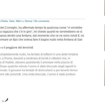
 Patria
,
Varie
,
Web
by
Stormy
|
No comments
 del Consiglio, ha affermato tempo fa qualcosa come “ci vorrebbe
lla ragazza che c’è in giro”, mi chiedo quanti ne servirebbero se si
 massa dentro una fontana, dal momento che ce ne sono voluti 8, no
fermare un tipo che voleva fare il bagno nudo nella fontana di San
 il peggiore dei terroristi.
pletamente nudo, ha tentato di tuffarsi in una delle fontane
, a Roma, davanti a centinaia di turisti e cittadini che, in
a di Natale, stavano guardando il presepe nella piazza di
a. Dopo qualche minuto l’uomo è stato bloccato dagli agenti in
lonnato. Il giovane ha tentato di divincolarsi e per tenerlo fermo
ire otto poliziotti. Una volta bloccato, l’uomo è stato portavo
by