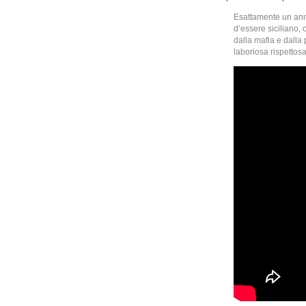
Esattamente un anno
d’essere siciliano,
dalla mafia e dalla
laboriosa rispettos