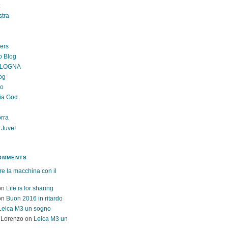
stra
gers
o Blog
OLOGNA
og
lo
ia God
rra
 Juve!
OMMENTS
re la macchina con il
on
Life is for sharing
on
Buon 2016 in ritardo
Leica M3 un sogno
 Lorenzo
on
Leica M3 un