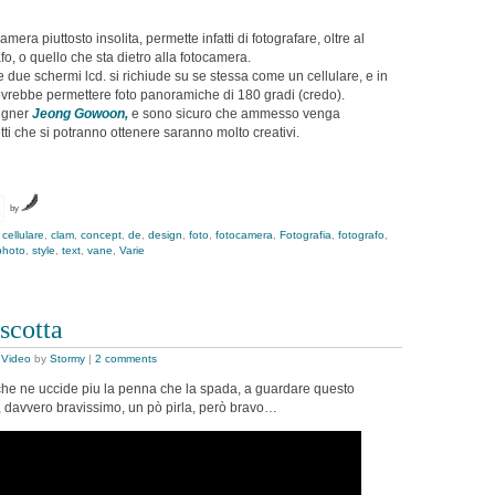
era piuttosto insolita, permette infatti di fotografare, oltre al
fo, o quello che sta dietro alla fotocamera.
 e due schermi lcd. si richiude su se stessa come un cellulare, e in
dovrebbe permettere foto panoramiche di 180 gradi (credo).
igner
Jeong Gowoon,
e sono sicuro che ammesso venga
tti che si potranno ottenere saranno molto creativi.
by
,
cellulare
,
clam
,
concept
,
de
,
design
,
foto
,
fotocamera
,
Fotografia
,
fotografo
,
photo
,
style
,
text
,
vane
,
Varie
scotta
,
Video
by
Stormy
|
2 comments
e che ne uccide piu la penna che la spada, a guardare questo
, davvero bravissimo, un pò pirla, però bravo…