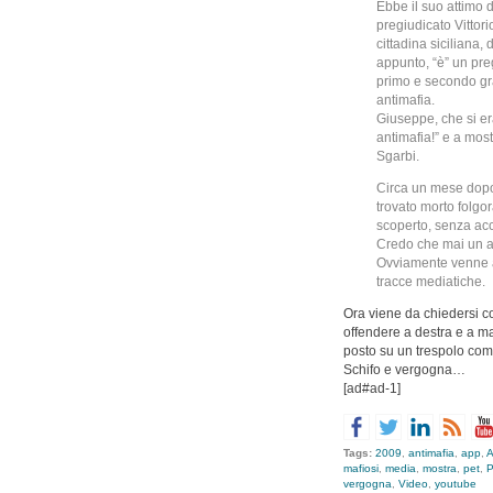
Ebbe il suo attimo 
pregiudicato Vittor
cittadina siciliana,
appunto, “è” un preg
primo e secondo grad
antimafia.
Giuseppe, che si era
antimafia!” e a most
Sgarbi.
Circa un mese dopo
trovato morto folgo
scoperto, senza ac
Credo che mai un av
Ovviamente venne a
tracce mediatiche.
Ora viene da chiedersi co
offendere a destra e a man
posto su un trespolo co
Schifo e vergogna…
[ad#ad-1]
Tags:
2009
,
antimafia
,
app
,
A
mafiosi
,
media
,
mostra
,
pet
,
P
vergogna
,
Video
,
youtube