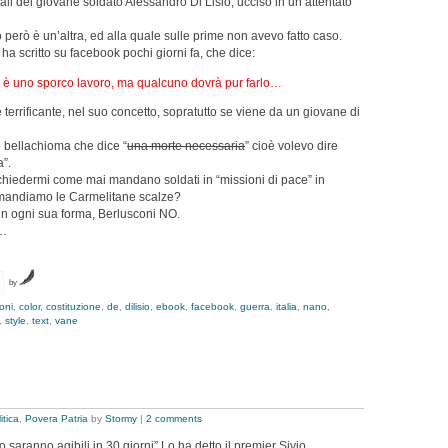
rali del giovane soldato Alessandro Di Lisio, ucciso in un attentato
 però è un’altra, ed alla quale sulle prime non avevo fatto caso.
e ha scritto su facebook pochi giorni fa, che dice:
 è uno sporco lavoro, ma qualcuno dovrà pur farlo…
 terrificante, nel suo concetto, sopratutto se viene da un giovane di
no bellachioma che dice “
una morte necessaria
” cioè volevo dire
”.
hiedermi come mai mandano soldati in “missioni di pace” in
i mandiamo le Carmelitane scalze?
a in ogni sua forma, Berlusconi NO.
e…
by
oni
,
color
,
costituzione
,
de
,
dilisio
,
ebook
,
facebook
,
guerra
,
italia
,
nano
,
,
style
,
text
,
vane
itica
,
Povera Patria
by
Stormy
|
2 comments
 saranno agibili in 30 giorni” Lo ha detto il premier Sivio