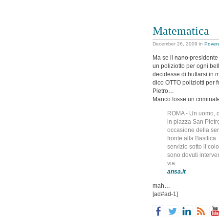
Matematica
December 26, 2009
in
Povera
Ma se il
nano
presidente
un poliziotto per ogni be
decidesse di buttarsi in
dico OTTO poliziotti per 
Pietro…
Manco fosse un criminale o
ROMA - Un uomo, com
in piazza San Pietro
occasione della ser
fronte alla Basilic
servizio sotto il co
sono dovuti interven
via.
ansa.it
mah…
[ad#ad-1]