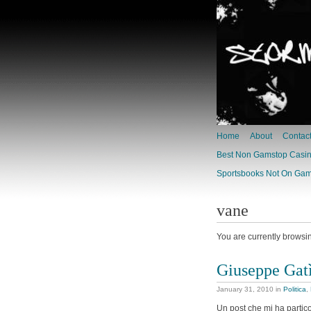
Home
About
Contac
Best Non Gamstop Casi
Sportsbooks Not On Ga
vane
You are currently browsi
Giuseppe Gat
January 31, 2010
in
Politica
,
Un post che mi ha partic