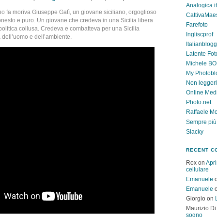
Analogica.it
 fa moriva Giuseppe Gatì, un giovane siciliano, orgoglioso
CattivaMae
 onesto e puro. Un giovane che credeva in una Sicilia libera
Farefoto
 politica collusa. Credeva e combatteva per una Sicilia
Ingliscprof
a dell’uomo e dell’ambiente.
Italianblog
Latente Fot
Michele B
My Photobl
Non legger
Online Med
Photo.net
Raffaele Mo
Sempre più
Slacky
RECENT C
Rox
on
Apri
cellulare
Emanuele
Emanuele
Giorgio
on
Maurizio Di
sogno